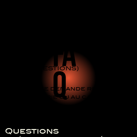
FA
Q
IRE AUX QUESTIONS)
Pour toute demande relative à
la billetterie ou au camping,
contactez :
billetterie@circuitpaulricard.c
om
Questions