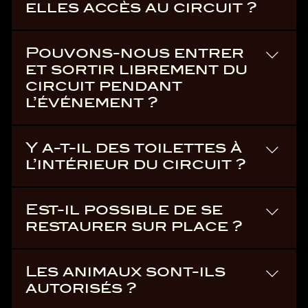
elles accès au circuit ?
Les personnes à mobilité
Pouvons-nous entrer
réduite peuvent accéder au
et sortir librement du
circuit, aux zones d’accueil et
circuit pendant
aux différentes animations. Un
l’événement ?
accès PMR aux tribunes est
également disponible au niveau
Toute sortie de l’enceinte du
du Grand Prix Hall.
Y a-t-il des toilettes à
circuit est définitive.
l’intérieur du circuit ?
Oui, des sanitaires sont mis à
Est-il possible de se
disposition du public dans
restaurer sur place ?
l’enceinte du circuit.
Oui, de nombreux stands de
Les animaux sont-ils
restauration et food trucks
autorisés ?
sont à votre disposition.