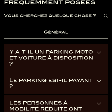
fréquemment posées
Général
Y a-t-il un parking moto
et voiture à disposition
?
Oui, des parkings sont mis à
Le parking est-il payant
disposition et sont inclus avec
?
votre billet.
Non, il est gratuit et inclus avec
Les personnes à
votre billet.
mobilité réduite ont-